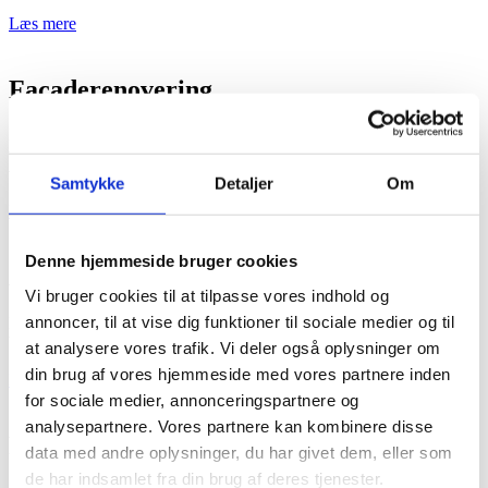
Læs mere
Facaderenovering
Pudsede og malede bygningsfacader har brug for løbende
vedligeholdelse. Jo bedre behandling der anvendes, jo mindre
vedligehold.
Samtykke
Detaljer
Om
Læs mere
Denne hjemmeside bruger cookies
Algebehandling og facadeafrensning
Vi bruger cookies til at tilpasse vores indhold og
annoncer, til at vise dig funktioner til sociale medier og til
En effektiv afrensning betyder ikke altid, at der skal renses helt til
bunds. Hvad underlaget efterfølgende skal bruges til, er afgørende…
at analysere vores trafik. Vi deler også oplysninger om
din brug af vores hjemmeside med vores partnere inden
Læs mere
for sociale medier, annonceringspartnere og
analysepartnere. Vores partnere kan kombinere disse
Fugtsikring og kældertætninger
data med andre oplysninger, du har givet dem, eller som
de har indsamlet fra din brug af deres tjenester.