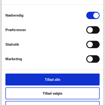
SYLAN® AS har mere end 20 års erfaring med fugtige kældre. Vi
tilbyder effektive behandlinger, der også kan påføres indefra…
Samtykkevalg
Læs mere
Nødvendig
Epoxy - skridsikre belægninger
Præferencer
Fællesnævneren for alle typer belægninger er kravet til styrke,
holdbarhed, vedligeholdelse og naturligvis økonomi…
Statistik
Læs mere
Marketing
Facadeisolering med puds
Med facadeisolering med puds kan du kombinere en ny smuk
facadeløsning med væsentlige besparelser på varmeregningen…
Tillad alle
Læs mere
Tillad valgte
Murerarbejde