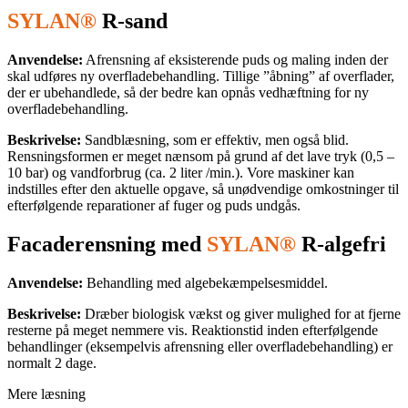
SYLAN®
R-sand
Anvendelse:
Afrensning af eksisterende puds og maling inden der
skal udføres ny overfladebehandling. Tillige ”åbning” af overflader,
der er ubehandlede, så der bedre kan opnås vedhæftning for ny
overfladebehandling.
Beskrivelse:
Sandblæsning, som er effektiv, men også blid.
Rensningsformen er meget nænsom på grund af det lave tryk (0,5 –
10 bar) og vandforbrug (ca. 2 liter /min.). Vore maskiner kan
indstilles efter den aktuelle opgave, så unødvendige omkostninger til
efterfølgende reparationer af fuger og puds undgås.
Facaderensning med
SYLAN®
R-algefri
Anvendelse:
Behandling med algebekæmpelsesmiddel.
Beskrivelse:
Dræber biologisk vækst og giver mulighed for at fjerne
resterne på meget nemmere vis. Reaktionstid inden efterfølgende
behandlinger (eksempelvis afrensning eller overfladebehandling) er
normalt 2 dage.
Mere læsning