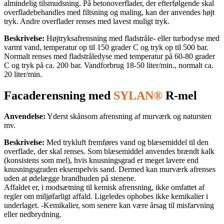
almindelig tilsmudsning. På betonoverflader, der efterfølgende skal
overfladebehandles med filtsning og maling, kan der anvendes højt
tryk. Andre overflader renses med lavest muligt tryk.
Beskrivelse:
Højtryksafrensning med fladstråle- eller turbodyse med
varmt vand, temperatur op til 150 grader C og tryk op til 500 bar.
Normalt renses med fladstråledyse med temperatur på 60-80 grader
C og tryk på ca. 200 bar. Vandforbrug 18-50 liter/min., normalt ca.
20 liter/min.
Facaderensning med
SYLAN®
R-mel
Anvendelse:
Yderst skånsom afrensning af murværk og natursten
mv.
Beskrivelse:
Med trykluft fremføres vand og blæsemiddel til den
overflade, der skal renses. Som blæsemiddel anvendes brændt kalk
(konsistens som mel), hvis knusningsgrad er meget lavere end
knusningsgraden eksempelvis sand. Dermed kan murværk afrenses
uden at ødelægge brandhuden på stenene.
Affaldet er, i modsætning til kemisk afrensning, ikke omfattet af
regler om miljøfarligt affald. Ligeledes ophobes ikke kemikalier i
underlaget. -Kemikalier, som senere kan være årsag til misfarvning
eller nedbrydning.