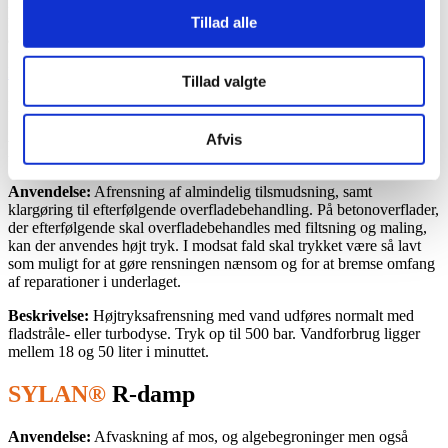
Foruden afrensning udfører SYLAN® AS også selve
facaderenoveringen og kan således assistere i forbindelse med valg
Tillad alle
af behandlingsmetode.
Læs mere om facaderenovering
Tillad valgte
Rensemetoder
Afvis
Facaderensning med
SYLAN®
R-vand
Anvendelse:
Afrensning af almindelig tilsmudsning, samt
klargøring til efterfølgende overfladebehandling. På betonoverflader,
der efterfølgende skal overfladebehandles med filtsning og maling,
kan der anvendes højt tryk. I modsat fald skal trykket være så lavt
som muligt for at gøre rensningen nænsom og for at bremse omfang
af reparationer i underlaget.
Beskrivelse:
Højtryksafrensning med vand udføres normalt med
fladstråle- eller turbodyse. Tryk op til 500 bar. Vandforbrug ligger
mellem 18 og 50 liter i minuttet.
SYLAN®
R-damp
Anvendelse:
Afvaskning af mos, og algebegroninger men også