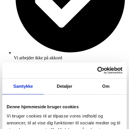
Vi arbejder ikke på akkord
Grundprincipper i forbindelse med
facaderensning
Samtykke
Detaljer
Om
Facaderensning kræver reel erfaring, materiel og tålmodighed. Og
det har SYLAN® AS. Erfaring gennem 30 års arbejde med
Denne hjemmeside bruger cookies
afrensning, maskiner, der er effektive og velfungerende, samt
medarbejdere der er samvittighedsfulde og ønsker at udføre opgaven
Vi bruger cookies til at tilpasse vores indhold og
optimalt.
annoncer, til at vise dig funktioner til sociale medier og til