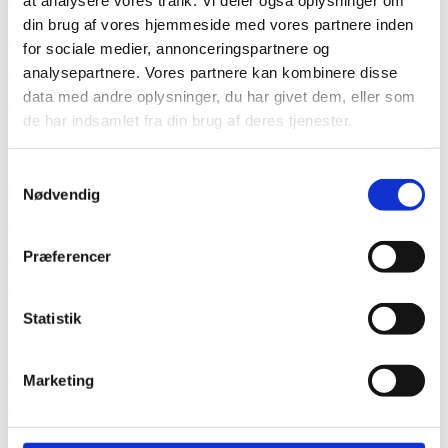
din brug af vores hjemmeside med vores partnere inden
​Facadeisolering med puds
for sociale medier, annonceringspartnere og
Kælderrenovering
analysepartnere. Vores partnere kan kombinere disse
data med andre oplysninger, du har givet dem, eller som
Epoxy
de har indsamlet fra din brug af deres tjenester.
Om SYLAN®
Samtykkevalg
Om os
Nødvendig
Job hos Sylan
Persondata
Præferencer
Cookiepolitik
Statistik
Kontakt
+45 70 10 15 20
Marketing
kontakt@sylan.dk