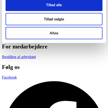
Besøgsadresse
Tillad alle
Edwin Rahrs Vej 76,
8220 Brabrand
Tillad valgte
Kontortid
Afvis
Hverdage 8:00 til 15:00
For medarbejdere
Bestilling af arbejdstøj
Følg os
Facebook