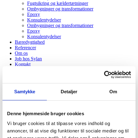
Fugtsikring og kældertætninger
Ombygninger og transformationer
Epoxy
Konsulentydelser
Ombygninger og transformationer
Epoxy
Konsulentydelser
Bæredygtighed
Referencer
Om os
Job hos Sylan
Kontakt
Kontakt
Samtykke
Detaljer
Om
Kompetencer
SYLAN® Imprægnering
Denne hjemmeside bruger cookies
Betonrenovering
Vi bruger cookies til at tilpasse vores indhold og
Facaderenovering
annoncer, til at vise dig funktioner til sociale medier og til
Facaderensning
at analysere vores trafik. Vi deler også oplysninger om