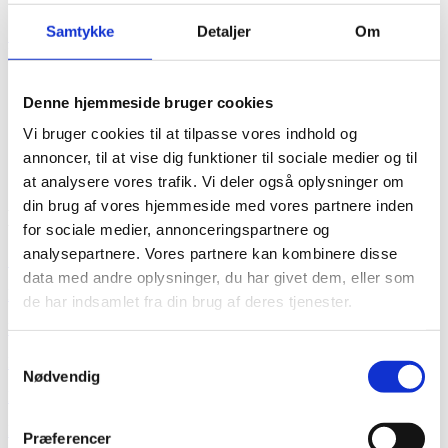
Partiel malebehandling af facaderne
Samtykke
Detaljer
Om
Se vores kompetencer
Kontakt os
Denne hjemmeside bruger cookies
Vi bruger cookies til at tilpasse vores indhold og
annoncer, til at vise dig funktioner til sociale medier og til
at analysere vores trafik. Vi deler også oplysninger om
din brug af vores hjemmeside med vores partnere inden
Kompetencer
for sociale medier, annonceringspartnere og
analysepartnere. Vores partnere kan kombinere disse
SYLAN® Imprægnering
data med andre oplysninger, du har givet dem, eller som
Betonrenovering
de har indsamlet fra din brug af deres tjenester.
Facaderenovering
Samtykkevalg
Facaderensning
Nødvendig
​Facadeisolering med puds
Kælderrenovering
Præferencer