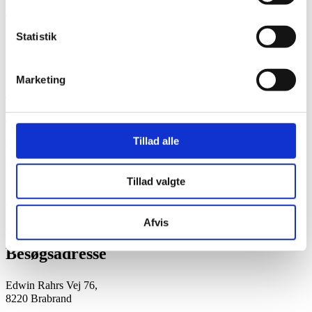
Epoxy
Statistik
Om SYLAN®
Om os
Marketing
Job hos Sylan
Persondata
Tillad alle
Cookiepolitik
Kontakt
Tillad valgte
+45 70 10 15 20
Afvis
kontakt@sylan.dk
Besøgsadresse
Edwin Rahrs Vej 76,
8220 Brabrand