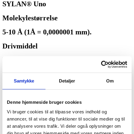
SYLAN® Uno
Molekylestørrelse
5-10 Å (1Å = 0,0000001 mm).
Drivmiddel
Ethanol.
Virkningsstoffer
Samtykke
Detaljer
Om
Isobutyltrialkoxysilan tilsat SYLAN® i-O
og/eller SYLAN® i-T.
Denne hjemmeside bruger cookies
Indhold af virkningsstoffer
Vi bruger cookies til at tilpasse vores indhold og
annoncer, til at vise dig funktioner til sociale medier og til
> 45%
at analysere vores trafik. Vi deler også oplysninger om
din brug af vores hjemmeside med vores partnere inden