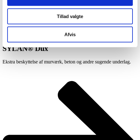
Sikkerhedsdatablad
Produktdatablad
Tillad valgte
Bliv klogere på imprægnering
Flere imprægneringstyper fra
SYLAN®
Afvis
SYLAN® Dux
Ekstra beskyttelse af murværk, beton og andre sugende underlag.