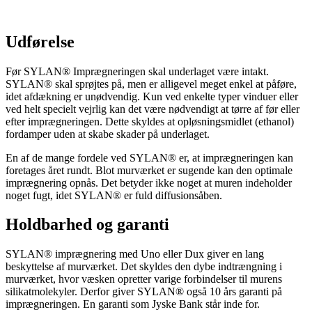
Udførelse
Før SYLAN® Imprægneringen skal underlaget være intakt.
SYLAN® skal sprøjtes på, men er alligevel meget enkel at påføre,
idet afdækning er unødvendig. Kun ved enkelte typer vinduer eller
ved helt specielt vejrlig kan det være nødvendigt at tørre af før eller
efter imprægneringen. Dette skyldes at opløsningsmidlet (ethanol)
fordamper uden at skabe skader på underlaget.
En af de mange fordele ved SYLAN® er, at imprægneringen kan
foretages året rundt. Blot murværket er sugende kan den optimale
imprægnering opnås. Det betyder ikke noget at muren indeholder
noget fugt, idet SYLAN® er fuld diffusionsåben.
Holdbarhed og garanti
SYLAN® imprægnering med Uno eller Dux giver en lang
beskyttelse af murværket. Det skyldes den dybe indtrængning i
murværket, hvor væsken opretter varige forbindelser til murens
silikatmolekyler. Derfor giver SYLAN® også 10 års garanti på
imprægneringen. En garanti som Jyske Bank står inde for.