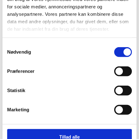
Diffusionsmodstand
for sociale medier, annonceringspartnere og
analysepartnere. Vores partnere kan kombinere disse
1,5 GPa s m2/kg inklusive underlagets
data med andre oplysninger, du har givet dem, eller som
modstand på 1 GPa s m2/kg, dvs. fuld
de har indsamlet fra din brug af deres tjenester.
diffusionsåben.
Samtykkevalg
Indtrængningsdybde
Nødvendig
Murværk - op til 50 mm. Kan
Præferencer
dokumenteres Beton - op til 10 mm. Kan
dokumenteres
Statistik
Udseende
Danner ikke overfladefilm. Underlagets
Marketing
udseende ændres ikke.
Læs mere om kemien
Tillad alle
Byggesagsbeskrivelse