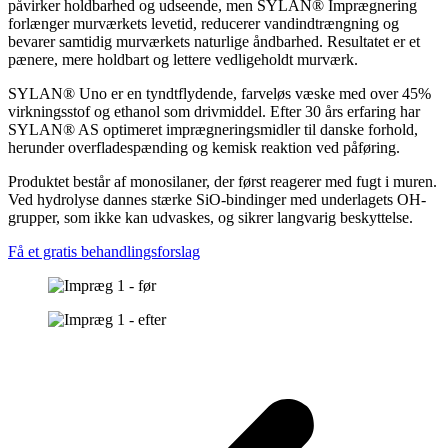
påvirker holdbarhed og udseende, men SYLAN® Imprægnering
forlænger murværkets levetid, reducerer vandindtrængning og
bevarer samtidig murværkets naturlige åndbarhed. Resultatet er et
pænere, mere holdbart og lettere vedligeholdt murværk.
SYLAN® Uno er en tyndtflydende, farveløs væske med over 45%
virkningsstof og ethanol som drivmiddel. Efter 30 års erfaring har
SYLAN® AS optimeret imprægneringsmidler til danske forhold,
herunder overfladespænding og kemisk reaktion ved påføring.
Produktet består af monosilaner, der først reagerer med fugt i muren.
Ved hydrolyse dannes stærke SiO-bindinger med underlagets OH-
grupper, som ikke kan udvaskes, og sikrer langvarig beskyttelse.
Få et gratis behandlingsforslag